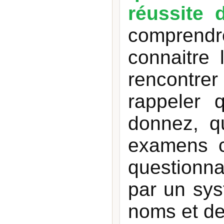
réussite 
comprendre
connaitre
rencontre
rappeler 
donnez, q
examens c
questionna
par un sy
noms et d