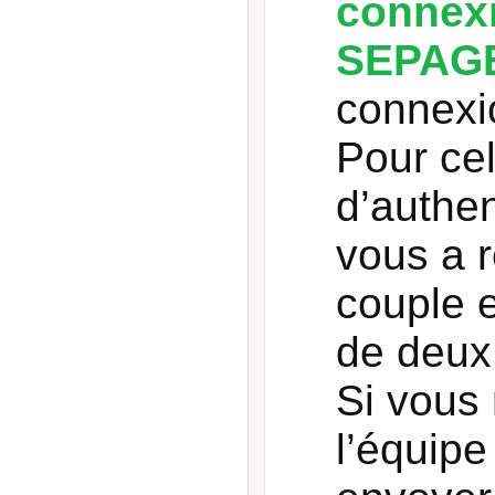
connexi
SEPAGE
connexio
Pour ce
d’authe
vous a r
couple 
de deux 
Si vous 
l’équip