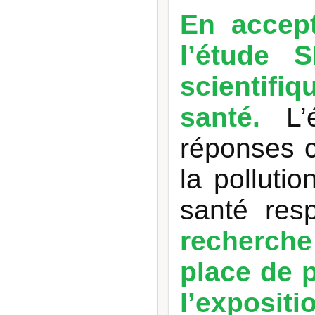
En accep
l’étude 
scientifi
santé.
L
réponses c
la polluti
santé resp
recherche
place de p
l’exposit